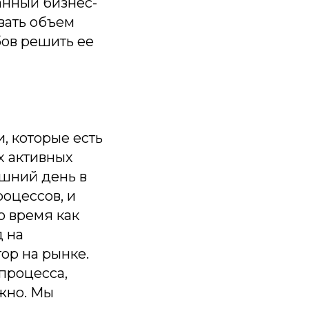
анный бизнес-
овать объем
бов решить ее
, которые есть
их активных
яшний день в
оцессов, и
о время как
д на
тор на рынке.
процесса,
жно. Мы