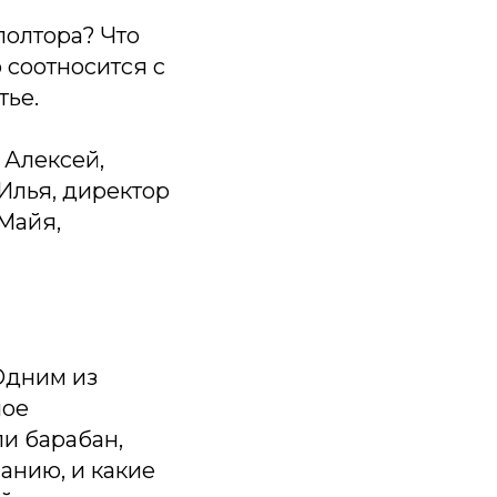
полтора? Что
 соотносится с
тье.
 Алексей,
Илья, директор
Майя,
 Одним из
ное
и барабан,
анию, и какие