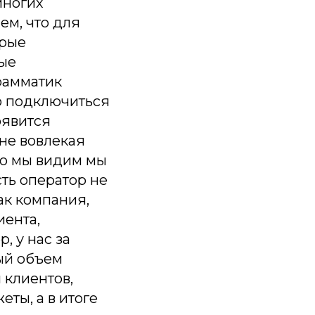
многих
ем, что для
орые
ные
рамматик
но подключиться
оявится
 не вовлекая
то мы видим мы
сть оператор не
ак компания,
иента,
, у нас за
ный объем
 клиентов,
ты, а в итоге