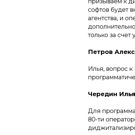
призываем к д
софтов будет в
агентства, и 
дополнительног
только за счет
Петров Алекс
Илья, вопрос к
программатиче
Чередин Илья
Для программа
80-ти операто
диджитализиров