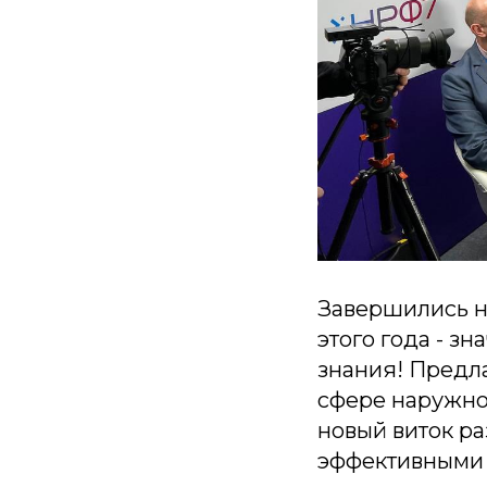
Завершились н
этого года - зн
знания! Предл
сфере наружной
новый виток р
эффективными