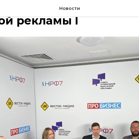
ммные решения в сфе
Новости
ой рекламы I