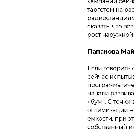
кампании сейч
таргетом на ра
радиостанциям
сказать, что 
рост наружной
Папанова Май
Если говорить 
сейчас испытыв
программатиче
начали развива
«бум». С точки
оптимизации эт
емкости, при э
собственный ин