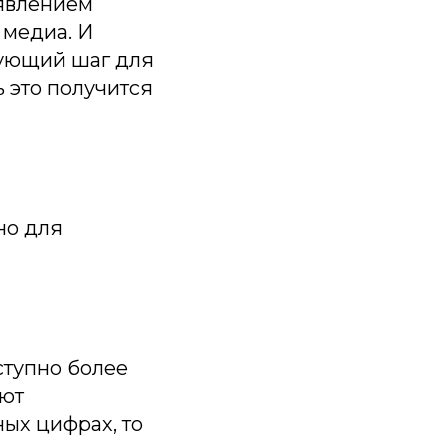
оявлением
 медиа. И
дующий шаг для
 это получится
но для
ступно более
ают
ных цифрах, то