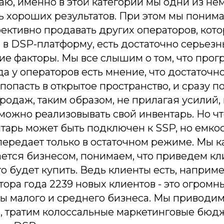
маю, именно в этой категории мы одни из не
 хороших результатов. При этом мы понима
фективно продавать других операторов, кот
 в DSP-платформу, есть достаточно серьез
е факторы. Мы все слышим о том, что прог
гда у операторов есть мнение, что достаточ
 попасть в открытое пространство, и сразу п
одаж, таким образом, не прилагая усилий,
можно реализовывать свой инвентарь. Но ч
нтарь может быть подключен к SSP, но емко
передает только в остаточном режиме. Мы к
ется бизнесом, понимаем, что приведем кл
о будет купить. Ведь клиенты есть, например
ора года 2239 новых клиентов - это огром
ы малого и среднего бизнеса. Мы приводим
 тратим колоссальные маркетинговые бюдже