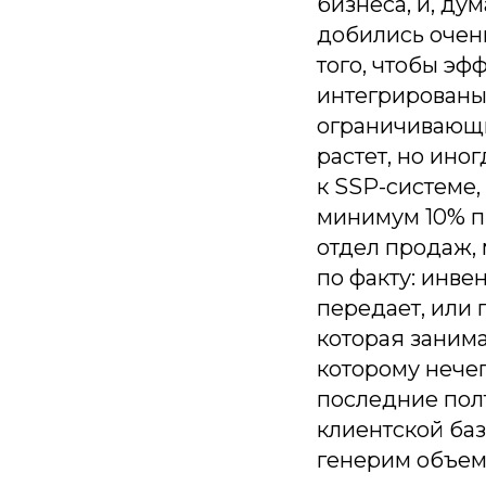
бизнеса, и, ду
добились очень
того, чтобы эф
интегрированы
ограничивающи
растет, но ино
к SSP-системе,
минимум 10% пр
отдел продаж, 
по факту: инве
передает, или 
которая занима
которому нечег
последние полт
клиентской баз
генерим объем,