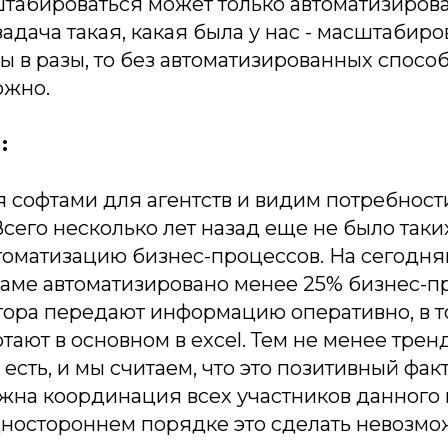
табироваться может только автоматизиров
задача такая, какая была у нас - масштабир
ы в разы, то без автоматизированных спосо
ожно.
:
софтами для агентств и видим потребности
 Всего несколько лет назад еще не было так
втоматизацию бизнес-процессов. На сегодн
аме автоматизировано менее 25% бизнес-пр
тора передают информацию оперативно, в т
тают в основном в excel. Тем не менее трен
есть, и мы считаем, что это позитивный фак
жна координация всех участников данного 
одностороннем порядке это сделать невозмо