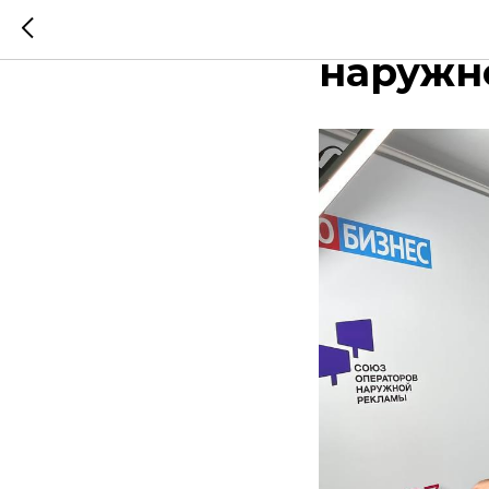
Програ
наружн