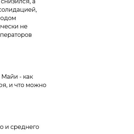
 снизился, а
солидацией,
уходом
ически не
операторов
Майи - как
ря, и что можно
о и среднего