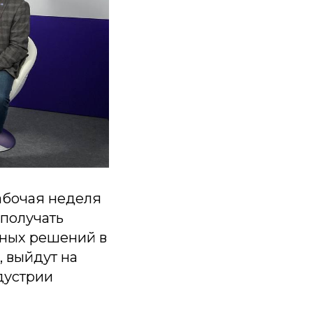
абочая неделя
 получать
мных решений в
, выйдут на
дустрии