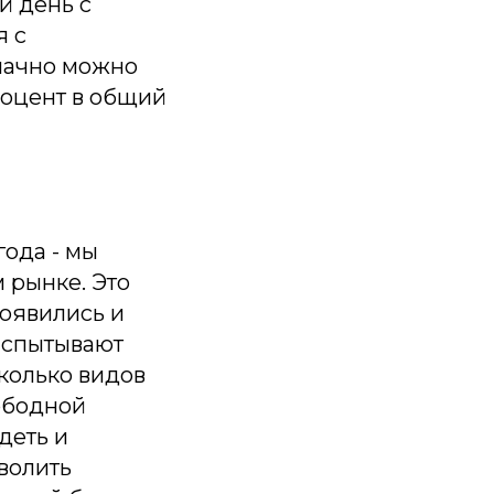
й день с
я с
начно можно
роцент в общий
года - мы
 рынке. Это
оявились и
 испытывают
сколько видов
вободной
деть и
волить